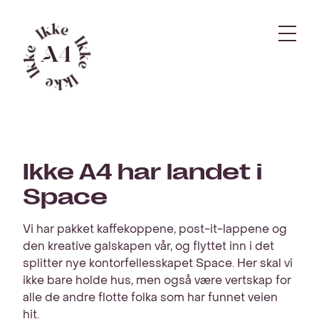
Gå
Gå
til
til
Gå
hovedinnhold
søk
Meny
til
forsiden
Arbeider
Tjenester
Om Ikke A4
Ikke A4 har landet i
Miljø
Space
Kontakt
Vi har pakket kaffekoppene, post-it-lappene og
den kreative galskapen vår, og flyttet inn i det
splitter nye kontorfellesskapet Space. Her skal vi
ikke bare holde hus, men også være vertskap for
alle de andre flotte folka som har funnet veien
hit.