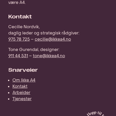
være A4.
Kontakt
Cecilie Nordvik,
daglig leder og strategisk rådgiver:
975 78 725
–
cecilie@ikkea4.no
Tone Gurendal, designer:
911 44 531
–
tone@ikkea4.no
Snarveier
Om Ikke A4
Kontakt
Arbeider
Tjenester